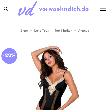
Zum
Inhalt
springen
Start
»
Love Toys
»
Top Marken
»
Avanua
-22%