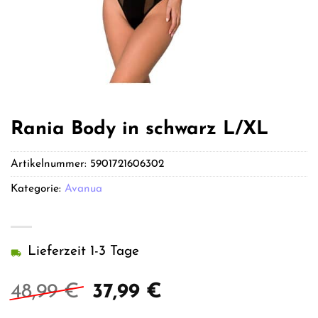
Rania Body in schwarz L/XL
Artikelnummer:
5901721606302
Kategorie:
Avanua
Lieferzeit 1-3 Tage
Ursprünglicher
Aktueller
48,99
€
37,99
€
Preis
Preis