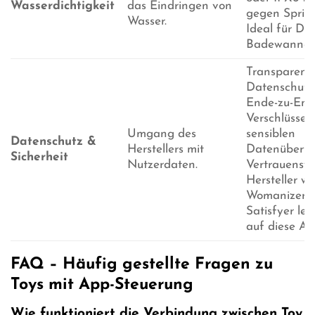
Wasserdichtigkeit
das Eindringen von
gegen Spritz
Wasser.
Ideal für Du
Badewanne.
Transparent
Datenschutzr
Ende-zu-End
Verschlüssel
Umgang des
sensiblen
Datenschutz &
Herstellers mit
Datenübertr
Sicherheit
Nutzerdaten.
Vertrauensw
Hersteller w
Womanizer o
Satisfyer le
auf diese As
FAQ – Häufig gestellte Fragen zu
Toys mit App-Steuerung
Wie funktioniert die Verbindung zwischen Toy