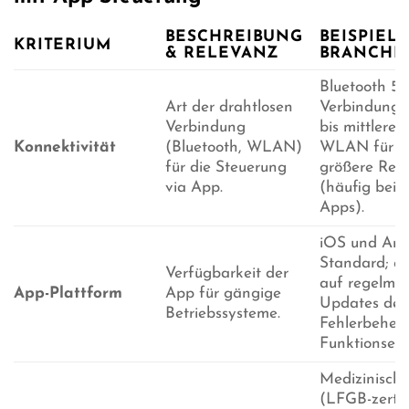
BESCHREIBUNG
BEISPIELE
KRITERIUM
& RELEVANZ
BRANCHE
Bluetooth 5.0
Art der drahtlosen
Verbindunge
Verbindung
bis mittlere 
Konnektivität
(Bluetooth, WLAN)
WLAN für po
für die Steuerung
größere Reic
via App.
(häufig bei P
Apps).
iOS und And
Standard; ac
Verfügbarkeit der
auf regelmä
App-Plattform
App für gängige
Updates der
Betriebssysteme.
Fehlerbeheb
Funktionserw
Medizinische
(LFGB-zertifi