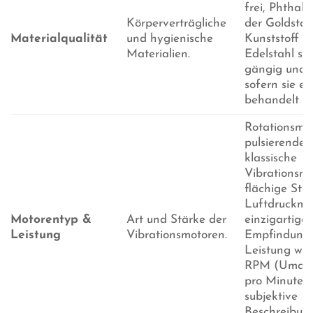
frei, Phthalat
Körperverträgliche
der Goldsta
Materialqualität
und hygienische
Kunststoff u
Materialien.
Edelstahl si
gängig und s
sofern sie e
behandelt si
Rotationsmot
pulsierende 
klassische
Vibrationsmo
flächige Stim
Luftdruckmo
Motorentyp &
Art und Stärke der
einzigartige
Leistung
Vibrationsmotoren.
Empfindunge
Leistung wird
RPM (Umdr
pro Minute) 
subjektive
Beschreibun