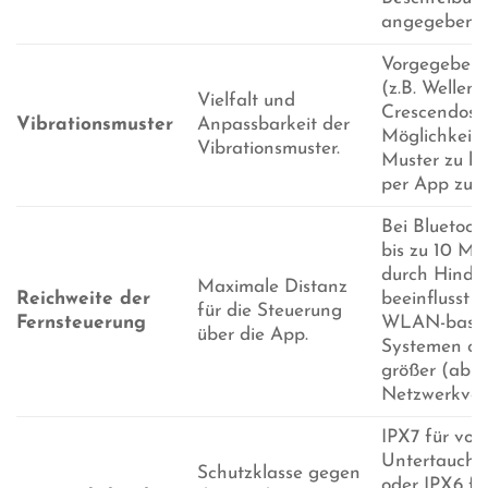
angegeben.
Vorgegebene
(z.B. Wellen, 
Vielfalt und
Crescendos)
Vibrationsmuster
Anpassbarkeit der
Möglichkeit,
Vibrationsmuster.
Muster zu kr
per App zu s
Bei Bluetoot
bis zu 10 Me
durch Hinder
Maximale Distanz
Reichweite der
beeinflusst w
für die Steuerung
Fernsteuerung
WLAN-basie
über die App.
Systemen oft
größer (abh
Netzwerkver
IPX7 für voll
Untertauche
Schutzklasse gegen
oder IPX6 fü