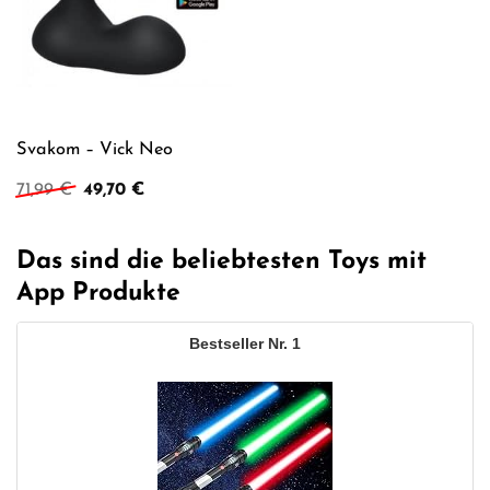
Svakom – Vick Neo
Ursprünglicher
Aktueller
71,99
€
49,70
€
Preis
Preis
war:
ist:
71,99 €
49,70 €.
Das sind die beliebtesten Toys mit
App Produkte
1