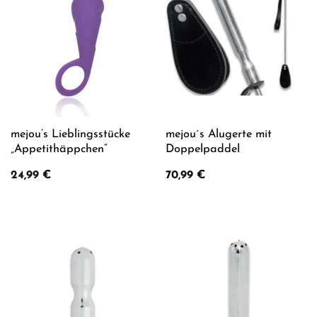
mejou’s Lieblingsstücke
mejou´s Alugerte mit
„Appetithäppchen“
Doppelpaddel
24,99
€
70,99
€