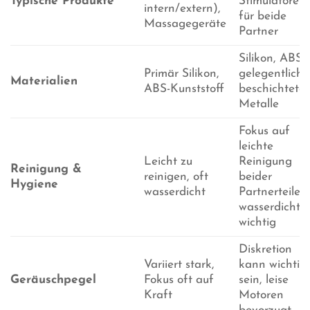
Typische Produkte
Stimulatoren
intern/extern),
für beide
Massagegeräte
Partner
Silikon, ABS,
Primär Silikon,
gelegentlich
Materialien
ABS-Kunststoff
beschichtete
Metalle
Fokus auf
leichte
Leicht zu
Reinigung
Reinigung &
reinigen, oft
beider
Hygiene
wasserdicht
Partnerteile,
wasserdicht o
wichtig
Diskretion
Variiert stark,
kann wichtig
Geräuschpegel
Fokus oft auf
sein, leise
Kraft
Motoren