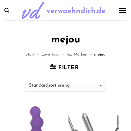
Zum
Inhalt
springen
mejou
Start
»
Love Toys
»
Top Marken
»
mejou
FILTER