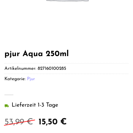
pjur Aqua 250ml
Artikelnummer:
827160100285
Kategorie:
Pjur
Lieferzeit 1-3 Tage
Ursprünglicher
Aktueller
53,99
€
15,50
€
Preis
Preis