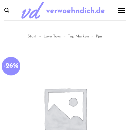
Zum
Inhalt
springen
Start
»
Love Toys
»
Top Marken
»
Pjur
-26%