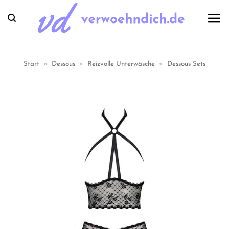
Zum
Inhalt
springen
Start
»
Dessous
»
Reizvolle Unterwäsche
»
Dessous Sets