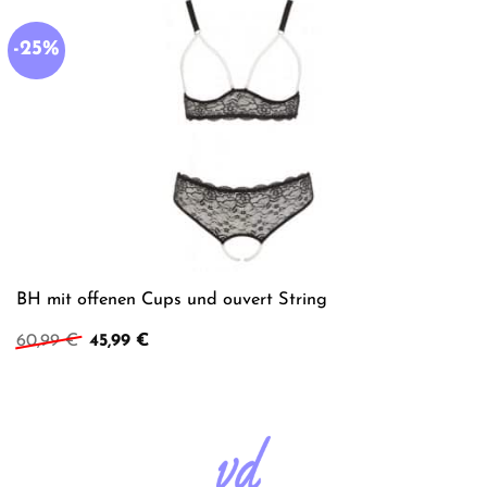
-25%
BH mit offenen Cups und ouvert String
Ursprünglicher
Aktueller
60,99
€
45,99
€
Preis
Preis
war:
ist:
60,99 €
45,99 €.