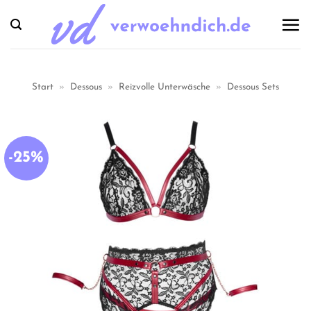
Zum
Inhalt
springen
Start
»
Dessous
»
Reizvolle Unterwäsche
»
Dessous Sets
-25%