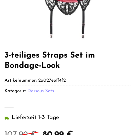
3-teiliges Straps Set im
Bondage-Look
Artikelnummer:
2a027eeff4f2
Kategorie:
Dessous Sets
Lieferzeit 1-3 Tage
Ursprünglicher
Aktueller
107,99
€
80,99
€