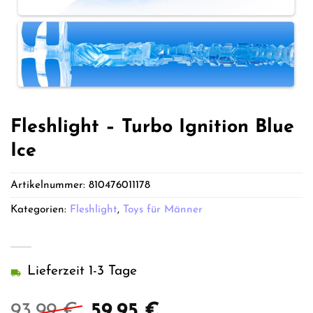
Fleshlight – Turbo Ignition Blue
Ice
Artikelnummer:
810476011178
Kategorien:
Fleshlight
,
Toys für Männer
Lieferzeit 1-3 Tage
Ursprünglicher
Aktueller
93,99
€
59,95
€