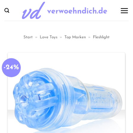
Zum
Inhalt
springen
Start
»
Love Toys
»
Top Marken
»
Fleshlight
-24%