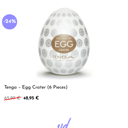
-24%
Tenga – Egg Crater (6 Pieces)
Ursprünglicher
Aktueller
65,99
€
48,95
€
Preis
Preis
war:
ist:
65,99 €
48,95 €.