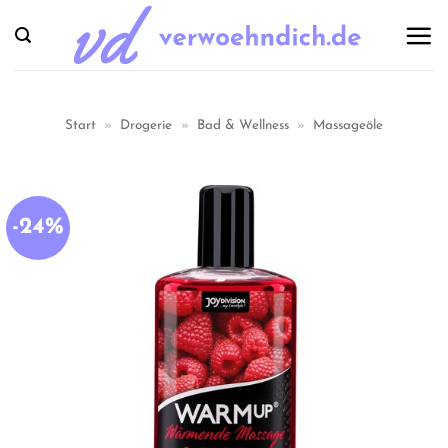
Zum
Inhalt
springen
Start
»
Drogerie
»
Bad & Wellness
»
Massageöle
-24%