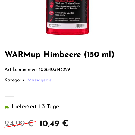
WARMup Himbeere (150 ml)
Artikelnummer:
4028403143229
Kategorie:
Massageöle
Lieferzeit 1-3 Tage
Ursprünglicher
Aktueller
24,99
€
10,49
€
Preis
Preis