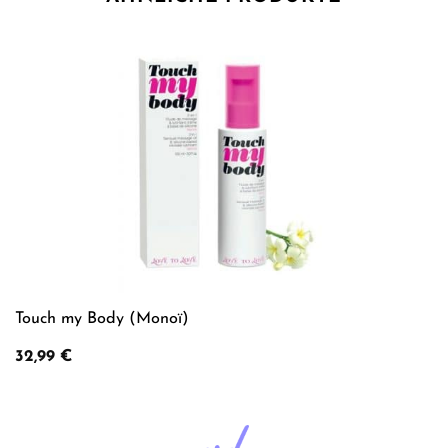
Touch my Body (Monoï)
32,99
€