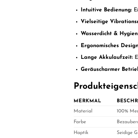
Intuitive Bedienung:
Ei
Vielseitige Vibrations
Wasserdicht & Hygieni
Ergonomisches Design
Lange Akkulaufzeit:
Er
Geräuscharmer Betrie
Produkteigensc
MERKMAL
BESCH
Material
100% Medi
Farbe
Bezaubern
Haptik
Seidige 