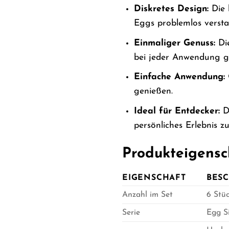
Diskretes Design:
Die 
Eggs problemlos verst
Einmaliger Genuss:
Die
bei jeder Anwendung ga
Einfache Anwendung:
genießen.
Ideal für Entdecker:
Da
persönliches Erlebnis zu
Produkteigensc
EIGENSCHAFT
BES
Anzahl im Set
6 Stü
Serie
Egg Si