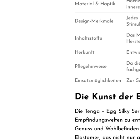
Hochwe
Material & Haptik
innere
Jedes 
Design-Merkmale
Stimul
Das Ma
Inhaltsstoffe
Herste
Herkunft
Entwic
Da di
Pflegehinweise
fachg
Einsatzmöglichkeiten
Zur Se
Die Kunst der 
Die Tenga – Egg Silky Ser
Empfindungswelten zu ent
Genuss und Wohlbefinden zu
Elastomer, das nicht nur 