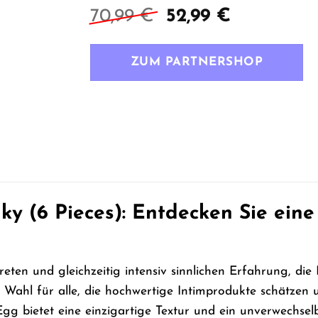
Ursprünglicher
Aktueller
70,99
€
52,99
€
Preis
Preis
war:
ist:
ZUM PARTNERSHOP
70,99 €
52,99 €.
ky (6 Pieces): Entdecken Sie ein
reten und gleichzeitig intensiv sinnlichen Erfahrung, die
e Wahl für alle, die hochwertige Intimprodukte schätze
 Egg bietet eine einzigartige Textur und ein unverwechselb