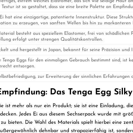
rtiges, extrem weiches Elastomer, das sich wie seidige Haut a
 Textur ist so gestaltet, dass sie eine breite Palette an Empfind
Ei hat eine einzigartige, patentierte Innenstruktur. Diese Stru
ation zu erzeugen, von sanften Wellen bis hin zu markanteren 
terial besteht aus speziellem Elastomer, frei von schädlichen
llung erfolgt unter strengen Qualitätskontrollen.
kelt und hergestellt in Japan, bekannt für seine Präzision und
e Tenga Eggs für den einmaligen Gebrauch bestimmt sind, ist k
erecht entsorgen.
lbstbefriedigung, zur Erweiterung der sinnlichen Erfahrungen o
Empfindung: Das Tenga Egg Silky
ie ist mehr als nur ein Produkt; sie ist eine Einladung,
decken. Jedes Ei aus diesem Sechserpack wurde mit größ
 bieten. Die Wahl des Materials spielt hierbei eine zent
außergewöhnlich dehnbar und strapazierfähig ist, sonder