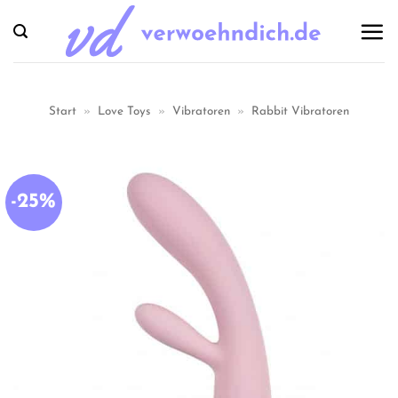
Zum
Inhalt
springen
Start
»
Love Toys
»
Vibratoren
»
Rabbit Vibratoren
-25%