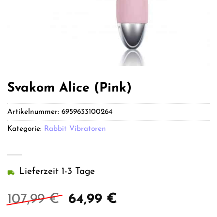
Svakom Alice (Pink)
Artikelnummer:
6959633100264
Kategorie:
Rabbit Vibratoren
Lieferzeit 1-3 Tage
Ursprünglicher
Aktueller
107,99
€
64,99
€
Preis
Preis