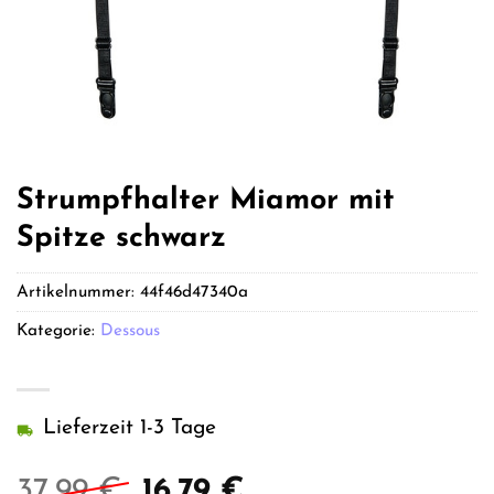
Strumpfhalter Miamor mit
Spitze schwarz
Artikelnummer:
44f46d47340a
Kategorie:
Dessous
Lieferzeit 1-3 Tage
Ursprünglicher
Aktueller
37,99
€
16,79
€