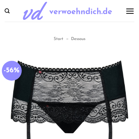
Zum
Inhalt
springen
Start
»
Dessous
-56%