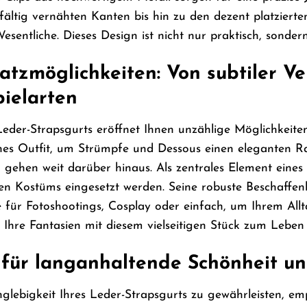
gfältig vernähten Kanten bis hin zu den dezent platzie
entliche. Dieses Design ist nicht nur praktisch, sondern
satzmöglichkeiten: Von subtiler V
ielarten
Leder-Strapsgurts eröffnet Ihnen unzählige Möglichkeiten, 
ches Outfit, um Strümpfe und Dessous einen eleganten 
ehen weit darüber hinaus. Als zentrales Element eines
schen Kostüms eingesetzt werden. Seine robuste Beschaffe
e für Fotoshootings, Cosplay oder einfach, um Ihrem All
, Ihre Fantasien mit diesem vielseitigen Stück zum Leben
 für langanhaltende Schönheit un
lebigkeit Ihres Leder-Strapsgurts zu gewährleisten, empf