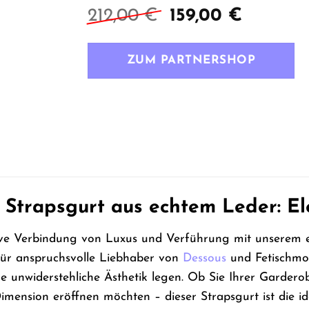
Ursprünglicher
Aktuell
212,00
€
159,00
€
Preis
Preis
war:
ist:
ZUM PARTNERSHOP
212,00 €
159,00 €
 Strapsgurt aus echtem Leder: El
ive Verbindung von Luxus und Verführung mit unserem e
für anspruchsvolle Liebhaber von
Dessous
und Fetischmod
ne unwiderstehliche Ästhetik legen. Ob Sie Ihrer Garde
 Dimension eröffnen möchten – dieser Strapsgurt ist die 