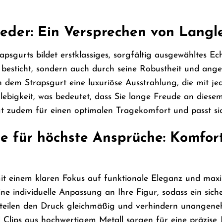
eder: Ein Versprechen von Langl
psgurts bildet erstklassiges, sorgfältig ausgewähltes Ec
t besticht, sondern auch durch seine Robustheit und ang
n dem Strapsgurt eine luxuriöse Ausstrahlung, die mit je
glebigkeit, was bedeutet, dass Sie lange Freude an diese
orgt zudem für einen optimalen Tragekomfort und passt s
 für höchste Ansprüche: Komfort 
it einem klaren Fokus auf funktionale Eleganz und max
ne individuelle Anpassung an Ihre Figur, sodass ein sich
rteilen den Druck gleichmäßig und verhindern unangene
d Clips aus hochwertigem Metall sorgen für eine präzise