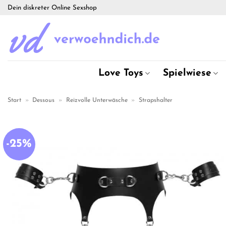
Zum
Dein diskreter Online Sexshop
Inhalt
springen
Love Toys
Spielwiese
Start
»
Dessous
»
Reizvolle Unterwäsche
»
Strapshalter
-25%