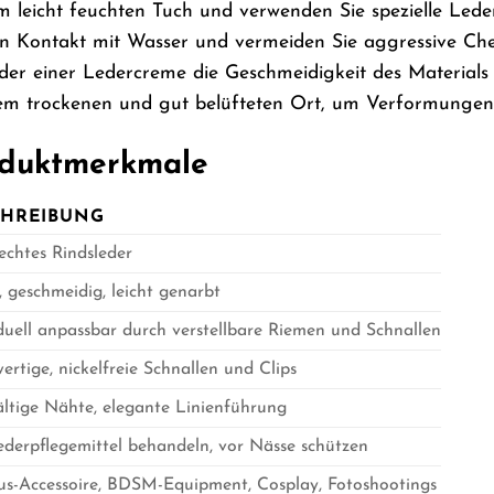
m leicht feuchten Tuch und verwenden Sie spezielle Led
en Kontakt mit Wasser und vermeiden Sie aggressive C
oder einer Ledercreme die Geschmeidigkeit des Materia
nem trockenen und gut belüfteten Ort, um Verformungen
oduktmerkmale
CHREIBUNG
echtes Rindsleder
 geschmeidig, leicht genarbt
duell anpassbar durch verstellbare Riemen und Schnallen
rtige, nickelfreie Schnallen und Clips
ältige Nähte, elegante Linienführung
ederpflegemittel behandeln, vor Nässe schützen
us-Accessoire, BDSM-Equipment, Cosplay, Fotoshootings