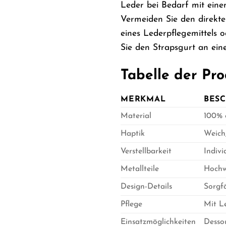
Leder bei Bedarf mit eine
Vermeiden Sie den direkt
eines Lederpflegemittels 
Sie den Strapsgurt an ei
Tabelle der Pr
MERKMAL
BES
Material
100% 
Haptik
Weich,
Verstellbarkeit
Indivi
Metallteile
Hochwe
Design-Details
Sorgf
Pflege
Mit L
Einsatzmöglichkeiten
Desso