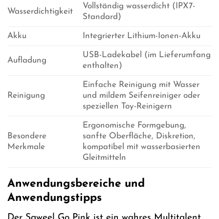
Vollständig wasserdicht (IPX7-
Wasserdichtigkeit
Standard)
Akku
Integrierter Lithium-Ionen-Akku
USB-Ladekabel (im Lieferumfang
Aufladung
enthalten)
Einfache Reinigung mit Wasser
Reinigung
und mildem Seifenreiniger oder
speziellen Toy-Reinigern
Ergonomische Formgebung,
Besondere
sanfte Oberfläche, Diskretion,
Merkmale
kompatibel mit wasserbasierten
Gleitmitteln
Anwendungsbereiche und
Anwendungstipps
Der Sqweel Go Pink ist ein wahres Multitalent,