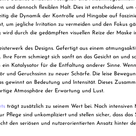
ren und dennoch flexiblen Halt. Dies ist entscheidend, u
eitig die Dynamik der Kontrolle und Hingabe auf faszinie
t, um jegliche Irritation zu vermeiden und den Fokus gän
wird durch die gedämpften visuellen Reize der Maske int
eisterwerk des Designs. Gefertigt aus einem atmungsakti
 Ihre Form schmiegt sich sanft an das Gesicht an und sc
n ein Katalysator für die Entfaltung anderer Sinne. Wen
 und Geruchssinn zu neuer Schärfe. Die leise Bewegung
 das gewinnt an Bedeutung und Intensität. Dieses Zusam
gartige Atmosphäre der Erwartung und Lust.
ets
trägt zusätzlich zu seinem Wert bei. Nach intensiven
r Pflege sind unkompliziert und stellen sicher, dass das 
eicht den seriösen und nutzerorientierten Ansatz hinter 