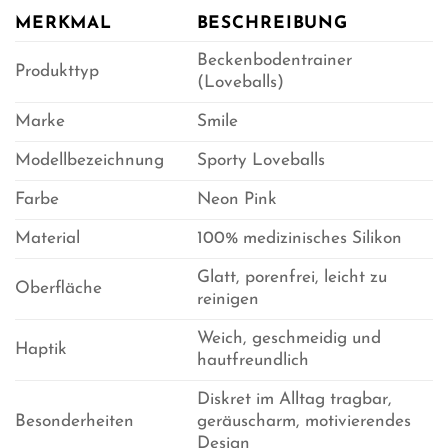
MERKMAL
BESCHREIBUNG
Beckenbodentrainer
Produkttyp
(Loveballs)
Marke
Smile
Modellbezeichnung
Sporty Loveballs
Farbe
Neon Pink
Material
100% medizinisches Silikon
Glatt, porenfrei, leicht zu
Oberfläche
reinigen
Weich, geschmeidig und
Haptik
hautfreundlich
Diskret im Alltag tragbar,
Besonderheiten
geräuscharm, motivierendes
Design