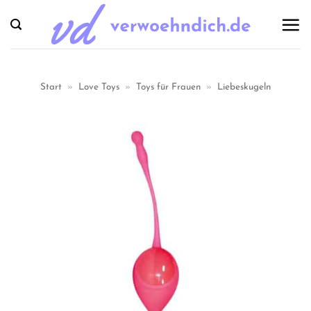
Zum
Inhalt
springen
Start
»
Love Toys
»
Toys für Frauen
»
Liebeskugeln