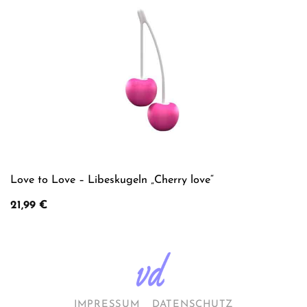
Love to Love – Libeskugeln „Cherry love“
21,99
€
IMPRESSUM
DATENSCHUTZ