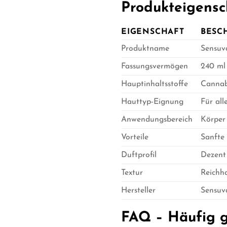
Produkteigensc
EIGENSCHAFT
BESC
Produktname
Sensuv
Fassungsvermögen
240 ml
Hauptinhaltsstoffe
Cannab
Hauttyp-Eignung
Für all
Anwendungsbereich
Körper
Vorteile
Sanfte
Duftprofil
Dezent
Textur
Reichha
Hersteller
Sensuv
FAQ – Häufig g