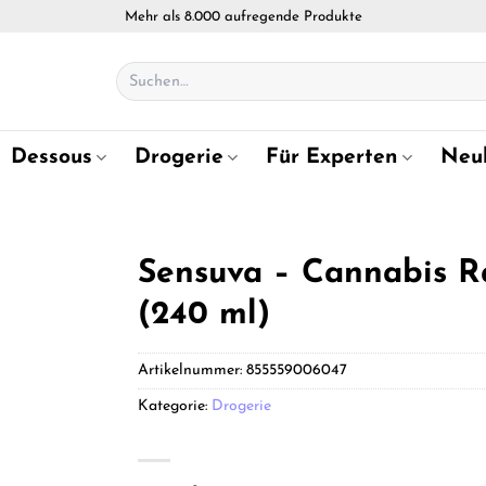
Mehr als 8.000 aufregende Produkte
Suchen
nach:
Dessous
Drogerie
Für Experten
Neu
Sensuva – Cannabis R
(240 ml)
Artikelnummer:
855559006047
Kategorie:
Drogerie