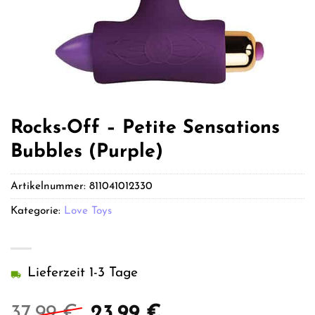
Rocks-Off – Petite Sensations
Bubbles (Purple)
Artikelnummer:
811041012330
Kategorie:
Love Toys
Lieferzeit 1-3 Tage
Ursprünglicher
Aktueller
37,99
€
23,99
€