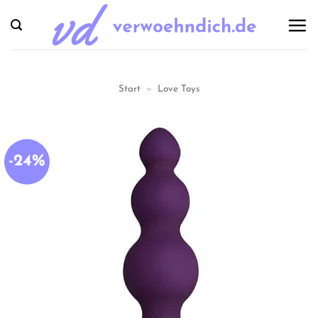
Zum
Inhalt
springen
Start
»
Love Toys
-24%