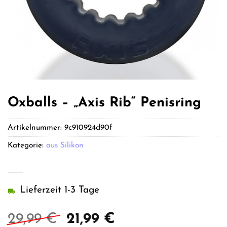
Oxballs – „Axis Rib“ Penisring
Artikelnummer:
9c910924d90f
Kategorie:
aus Silikon
Lieferzeit 1-3 Tage
Ursprünglicher
Aktueller
29,99
€
21,99
€