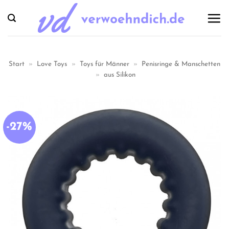
Zum
Inhalt
springen
Start
»
Love Toys
»
Toys für Männer
»
Penisringe & Manschetten
»
aus Silikon
-27%