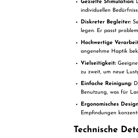
Gezielte Stimulation:
D
individuellen Bedürfni
Diskreter Begleiter:
Se
legen. Er passt proble
Hochwertige Verarbei
angenehme Haptik beka
Vielseitigkeit:
Geeignet
zu zweit, um neue Lust
Einfache Reinigung:
Di
Benutzung, was für Lan
Ergonomisches Design
Empfindungen konzentr
Technische Det