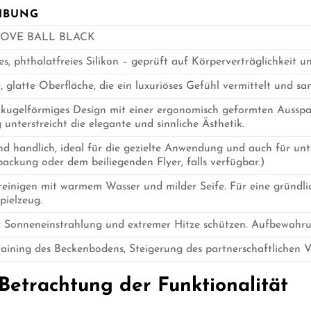
IBUNG
LOVE BALL BLACK
s, phthalatfreies Silikon – geprüft auf Körperverträglichkeit un
 glatte Oberfläche, die ein luxuriöses Gefühl vermittelt und san
, kugelförmiges Design mit einer ergonomisch geformten Aussp
unterstreicht die elegante und sinnliche Ästhetik.
d handlich, ideal für die gezielte Anwendung und auch für un
ackung oder dem beiliegenden Flyer, falls verfügbar.)
reinigen mit warmem Wasser und milder Seife. Für eine gründlich
pielzeug.
r Sonneneinstrahlung und extremer Hitze schützen. Aufbewahrun
Training des Beckenbodens, Steigerung des partnerschaftlichen
Betrachtung der Funktionalität