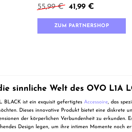
Ursprünglicher
Aktueller
55,99
€
41,99
€
Preis
Preis
war:
ist:
ZUM PARTNERSHOP
55,99 €
41,99 €.
 die sinnliche Welt des OVO L1
LACK ist ein exquisit gefertigtes
Accessoire
, das spez
chten. Dieses innovative Produkt bietet eine diskrete u
sionen der körperlichen Verbundenheit zu erkunden. Es i
chendes Design legen, um ihre intimen Momente noch erf