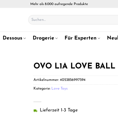
Mehr als 8.000 aufregende Produkte
Suchen
nach:
Dessous
Drogerie
Für Experten
Neu
OVO L1A LOVE BALL
Artikelnummer:
4053856997594
Kategorie:
Love Toys
Lieferzeit 1-3 Tage