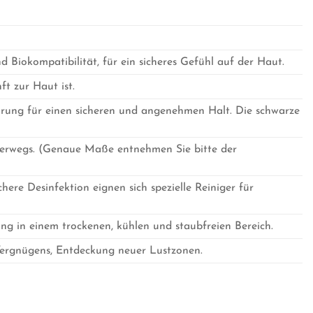
d Biokompatibilität, für ein sicheres Gefühl auf der Haut.
ft zur Haut ist.
arung für einen sicheren und angenehmen Halt. Die schwarze
terwegs. (Genaue Maße entnehmen Sie bitte der
ere Desinfektion eignen sich spezielle Reiniger für
g in einem trockenen, kühlen und staubfreien Bereich.
 Vergnügens, Entdeckung neuer Lustzonen.