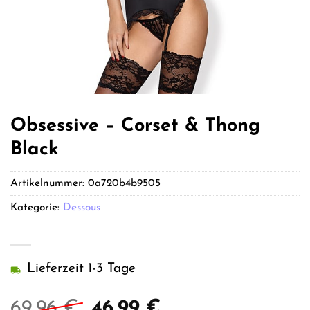
Obsessive – Corset & Thong
Black
Artikelnummer:
0a720b4b9505
Kategorie:
Dessous
Lieferzeit 1-3 Tage
Ursprünglicher
Aktueller
69,96
€
46,99
€