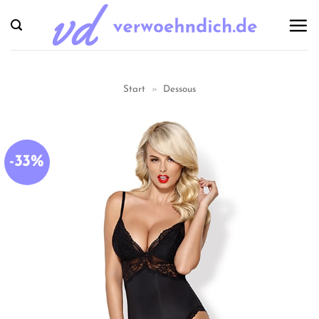
Zum
Inhalt
springen
Start
»
Dessous
-33%