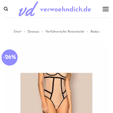
Zum
Inhalt
springen
Start
»
Dessous
»
Verführerische Reizwäsche
»
Bodys
-26%