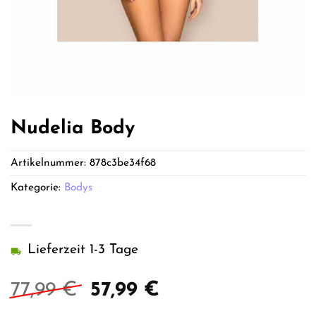
Nudelia Body
Artikelnummer:
878c3be34f68
Kategorie:
Bodys
Lieferzeit 1-3 Tage
Ursprünglicher
Aktueller
77,99
€
57,99
€
Preis
Preis