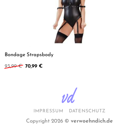
Bondage Strapsbody
Ursprünglicher
Aktueller
93,99
€
70,99
€
Preis
Preis
war:
ist:
93,99 €
70,99 €.
IMPRESSUM
DATENSCHUTZ
Copyright 2026 ©
verwoehndich.de