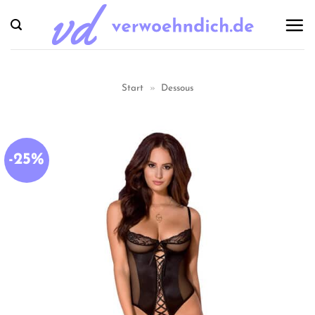
Zum
Inhalt
springen
Start
»
Dessous
-25%