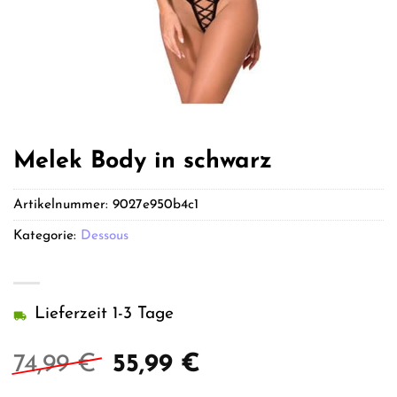
Melek Body in schwarz
Artikelnummer:
9027e950b4c1
Kategorie:
Dessous
Lieferzeit 1-3 Tage
Ursprünglicher
Aktueller
74,99
€
55,99
€
Preis
Preis