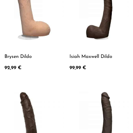
Brysen Dildo
Isiah Maxwell Dildo
92,99
€
99,99
€