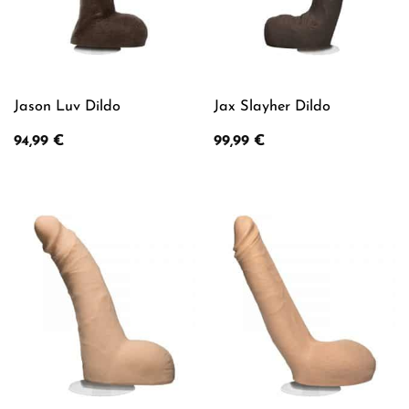
Jason Luv Dildo
Jax Slayher Dildo
94,99
€
99,99
€