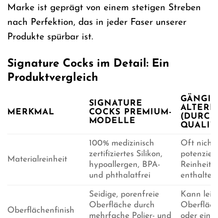
Marke ist geprägt von einem stetigen Streben
nach Perfektion, das in jeder Faser unserer
Produkte spürbar ist.
Signature Cocks im Detail: Ein
Produktvergleich
GÄNGIG
SIGNATURE
ALTERN
MERKMAL
COCKS PREMIUM-
(DURCH
MODELLE
QUALIT
100% medizinisch
Oft nicht 
zertifiziertes Silikon,
potenziell
Materialreinheit
hypoallergen, BPA-
Reinheit,
und phthalatfrei
enthalten
Seidige, porenfreie
Kann leic
Oberfläche durch
Oberfläc
Oberflächenfinish
mehrfache Polier- und
oder eine