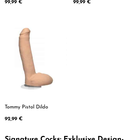
99,99
€
99,99
€
Tommy Pistol Dildo
92,99
€
Signature Cocks: Exklusive Design-