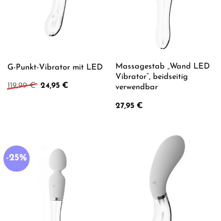
Massagestab „Wand LED
G-Punkt-Vibrator mit LED
Vibrator“, beidseitig
Ursprünglicher
Aktueller
119,99
€
24,95
€
verwendbar
Preis
Preis
war:
ist:
27,95
€
119,99 €
24,95 €.
-25%