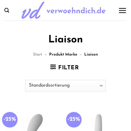
Zum
Inhalt
springen
Liaison
Start
»
Produkt Marke
»
Liaison
FILTER
-25%
-25%