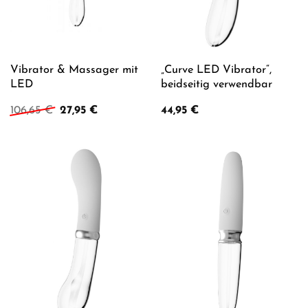
Vibrator & Massager mit
„Curve LED Vibrator“,
LED
beidseitig verwendbar
Ursprünglicher
Aktueller
106,65
€
27,95
€
44,95
€
Preis
Preis
war:
ist:
106,65 €
27,95 €.