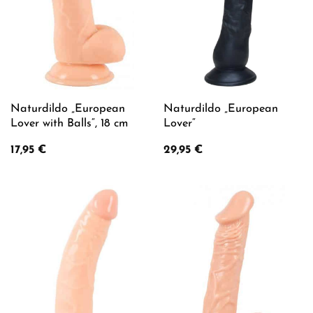
Naturdildo „European
Naturdildo „European
Lover with Balls“, 18 cm
Lover“
17,95
€
29,95
€