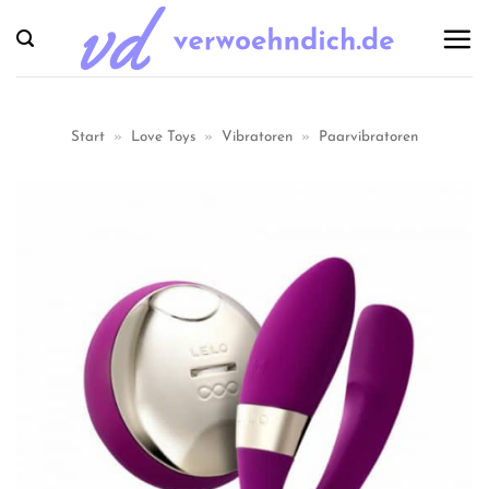
Zum
Inhalt
springen
Start
»
Love Toys
»
Vibratoren
»
Paarvibratoren