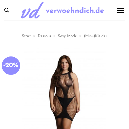
Zum
Inhalt
springen
Start
»
Dessous
»
Sexy Mode
»
(Mini-)Kleider
-20%