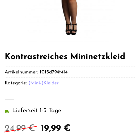
Kontrastreiches Mininetzkleid
Artikelnummer:
f0f3d794f414
Kategorie:
(Mini-)Kleider
Lieferzeit 1-3 Tage
Ursprünglicher
Aktueller
24,99
€
19,99
€
Preis
Preis