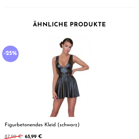
ÄHNLICHE PRODUKTE
-25%
Figurbetonendes Kleid (schwarz)
Ursprünglicher
Aktueller
87,99
€
65,99
€