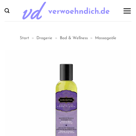
Zum
Inhalt
springen
Start
»
Drogerie
»
Bad & Wellness
»
Massageöle