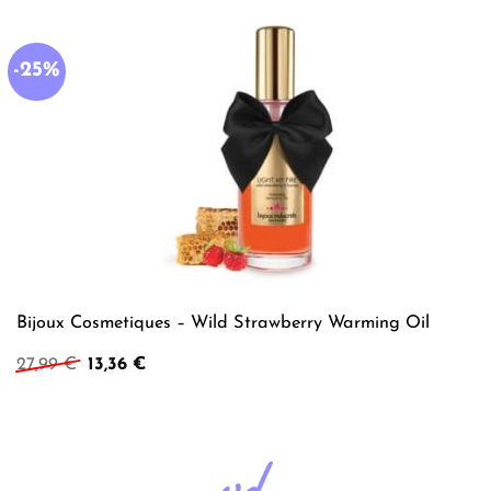
-25%
Bijoux Cosmetiques – Wild Strawberry Warming Oil
Ursprünglicher
Aktueller
27,99
€
13,36
€
Preis
Preis
war:
ist:
27,99 €
13,36 €.