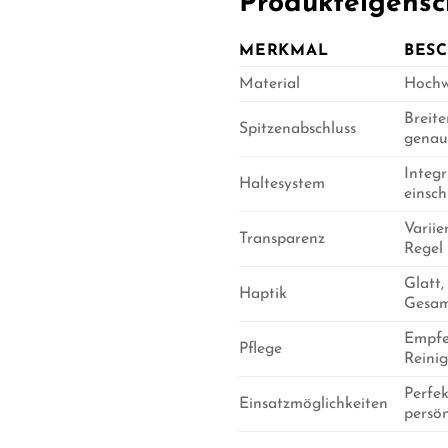
Produkteigensc
MERKMAL
BES
Material
Hochw
Breite
Spitzenabschluss
genaue
Integr
Haltesystem
einsch
Variie
Transparenz
Regel 
Glatt,
Haptik
Gesam
Empfe
Pflege
Reini
Perfek
Einsatzmöglichkeiten
persön