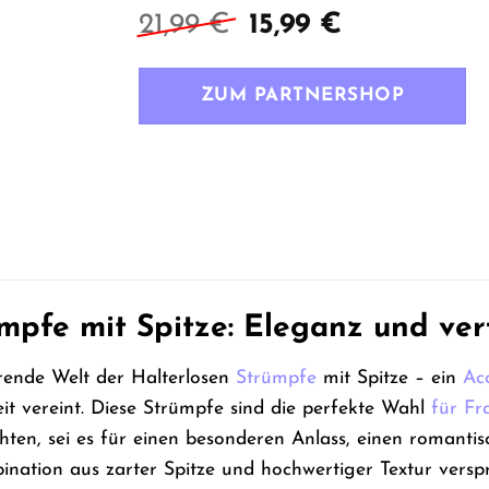
Ursprünglicher
Aktueller
21,99
€
15,99
€
Preis
Preis
war:
ist:
ZUM PARTNERSHOP
21,99 €
15,99 €.
mpfe mit Spitze: Eleganz und ver
erende Welt der Halterlosen
Strümpfe
mit Spitze – ein
Ac
eit vereint. Diese Strümpfe sind die perfekte Wahl
für Fr
ten, sei es für einen besonderen Anlass, einen romanti
ination aus zarter Spitze und hochwertiger Textur verspr