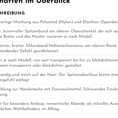
haften im Überblick
CHREIBUNG
ertige Mischung aus Polyamid (Nylon) und Elasthan (Spandex) 
r, kunstvoller Spitzenbund am oberen Oberschenkel, der sich san
 Breite und das Muster variieren je nach Modell.
ierter, breiter Silikonband-Haltemechanismus am oberen Rand, 
neidendes Gefühl gewährleistet.
rt je nach Modell, von zart transparent bis hin zu blickdichteren
semi-transparent oder blickdichter gestaltet.
 seidig und weich auf der Haut. Der Spitzenabschluss bietet ei
tgefühl einfügt.
hlung zur Handwäsche mit Feinwaschmittel. Schonendes Trockn
gung.
t für besondere Anlässe, romantische Abende, als stilvolles Acc
lichen Wohlbefindens im Alltag.