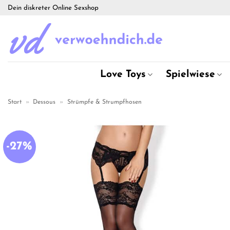
Zum
Dein diskreter Online Sexshop
Inhalt
springen
Love Toys
Spielwiese
Start
»
Dessous
»
Strümpfe & Strumpfhosen
-27%