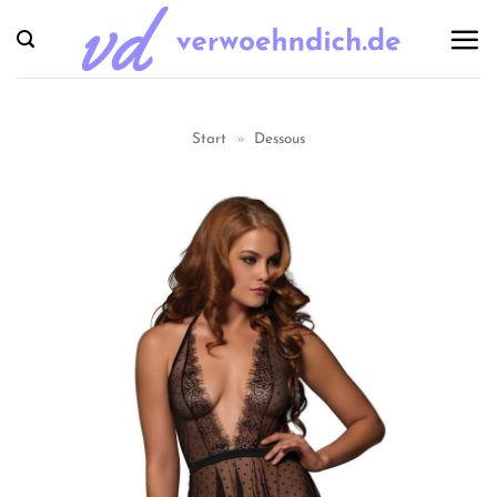
Zum
Inhalt
springen
Start
»
Dessous