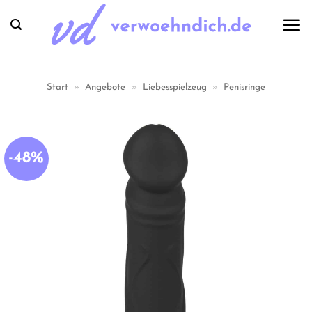
Zum
Inhalt
springen
Start
»
Angebote
»
Liebesspielzeug
»
Penisringe
-48%