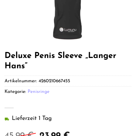
Deluxe Penis Sleeve „Langer
Hans“
Artikelnummer:
4260210667455
Kategorie:
Penisringe
Lieferzeit 1 Tag
Ursprünglicher
Aktueller
45,99
€
23,99
€