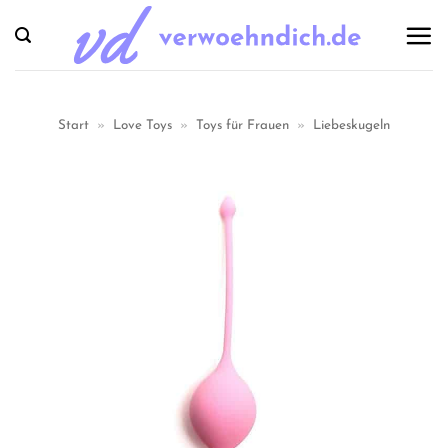
Zum
Inhalt
springen
Start
»
Love Toys
»
Toys für Frauen
»
Liebeskugeln