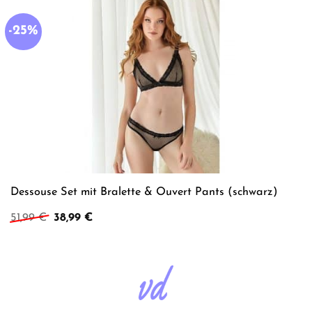
-25%
Dessouse Set mit Bralette & Ouvert Pants (schwarz)
Ursprünglicher
Aktueller
51,99
€
38,99
€
Preis
Preis
war:
ist:
51,99 €
38,99 €.