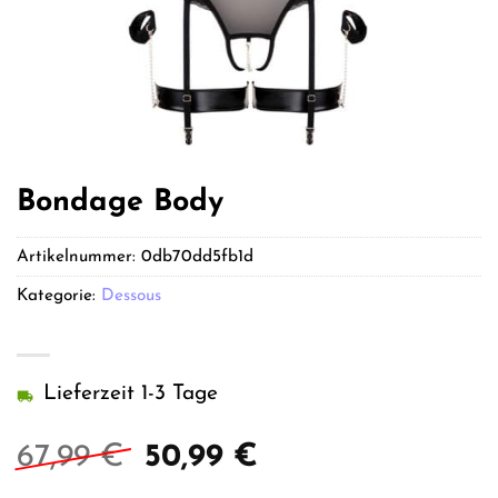
Bondage Body
Artikelnummer:
0db70dd5fb1d
Kategorie:
Dessous
Lieferzeit 1-3 Tage
Ursprünglicher
Aktueller
67,99
€
50,99
€
Preis
Preis