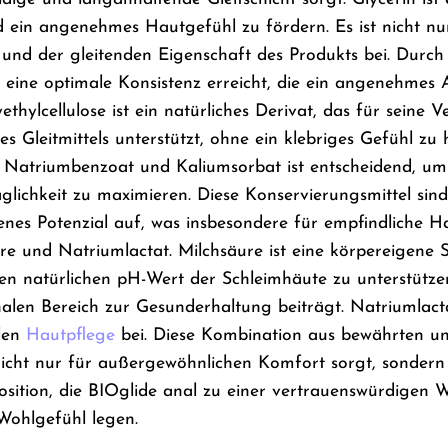
 ein angenehmes Hautgefühl zu fördern. Es ist nicht nur
und der gleitenden Eigenschaft des Produkts bei. Durch d
d eine optimale Konsistenz erreicht, die ein angenehmes 
ethylcellulose ist ein natürliches Derivat, das für seine
s Gleitmittels unterstützt, ohne ein klebriges Gefühl zu 
 Natriumbenzoat und Kaliumsorbat ist entscheidend, um 
äglichkeit zu maximieren. Diese Konservierungsmittel sind
genes Potenzial auf, was insbesondere für empfindliche 
re und Natriumlactat. Milchsäure ist eine körpereigene S
, den natürlichen pH-Wert der Schleimhäute zu unterstütz
len Bereich zur Gesunderhaltung beiträgt. Natriumlactat
alen
Hautpflege
bei. Diese Kombination aus bewährten un
 nicht nur für außergewöhnlichen Komfort sorgt, sondern
osition, die BIOglide anal zu einer vertrauenswürdigen W
 Wohlgefühl legen.