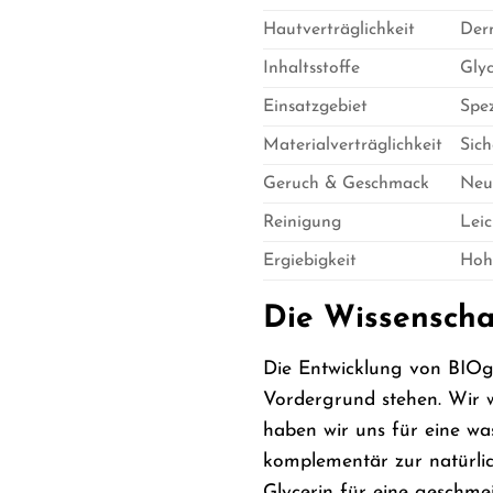
Hautverträglichkeit
Derm
Inhaltsstoffe
Glyc
Einsatzgebiet
Spez
Materialverträglichkeit
Sic
Geruch & Geschmack
Neu
Reinigung
Lei
Ergiebigkeit
Hohe
Die Wissenschaf
Die Entwicklung von BIOgli
Vordergrund stehen. Wir wi
haben wir uns für eine was
komplementär zur natürlic
Glycerin für eine geschmei