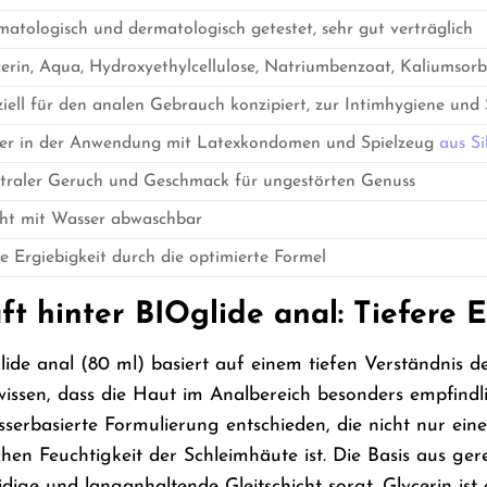
atologisch und dermatologisch getestet, sehr gut verträglich
erin, Aqua, Hydroxyethylcellulose, Natriumbenzoat, Kaliumsorb
iell für den analen Gebrauch konzipiert, zur Intimhygiene und
her in der Anwendung mit Latexkondomen und Spielzeug
aus Si
traler Geruch und Geschmack für ungestörten Genuss
cht mit Wasser abwaschbar
 Ergiebigkeit durch die optimierte Formel
t hinter BIOglide anal: Tiefere E
de anal (80 ml) basiert auf einem tiefen Verständnis der
ssen, dass die Haut im Analbereich besonders empfindlic
serbasierte Formulierung entschieden, die nicht nur eine
hen Feuchtigkeit der Schleimhäute ist. Die Basis aus g
dige und langanhaltende Gleitschicht sorgt. Glycerin ist 