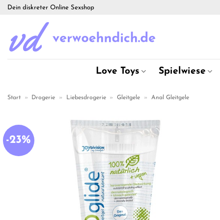
Zum
Dein diskreter Online Sexshop
Inhalt
springen
Love Toys
Spielwiese
Start
»
Drogerie
»
Liebesdrogerie
»
Gleitgele
»
Anal Gleitgele
-23%