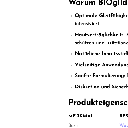
Warum BIOglide 
Optimale Gleitfähigke
intensiviert.
Hautverträglichkeit:
Di
schützen und Irritatio
Natürliche Inhaltsstoff
Vielseitige Anwendung
Sanfte Formulierung:
D
Diskretion und Sicherh
Produkteigensch
MERKMAL
BE
Basis
Was