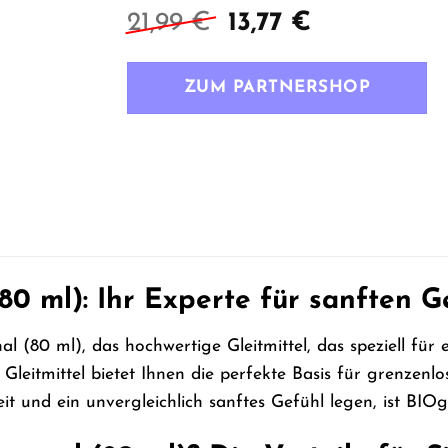
Ursprünglicher
Aktueller
21,99
€
13,77
€
Preis
Preis
war:
ist:
ZUM PARTNERSHOP
21,99 €
13,77 €.
80 ml): Ihr Experte für sanften 
l (80 ml), das hochwertige Gleitmittel, das speziell für 
es Gleitmittel bietet Ihnen die perfekte Basis für grenzen
eit und ein unvergleichlich sanftes Gefühl legen, ist BIOg