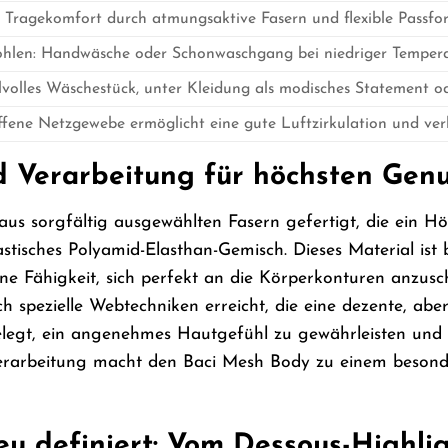
 Tragekomfort durch atmungsaktive Fasern und flexible Passfo
hlen: Handwäsche oder Schonwaschgang bei niedriger Tempera
ilvolles Wäschestück, unter Kleidung als modisches Statement 
fene Netzgewebe ermöglicht eine gute Luftzirkulation und ver
d Verarbeitung für höchsten Gen
us sorgfältig ausgewählten Fasern gefertigt, die ein H
lastisches Polyamid-Elasthan-Gemisch. Dieses Material ist 
ne Fähigkeit, sich perfekt an die Körperkonturen anzus
h spezielle Webtechniken erreicht, die eine dezente, abe
elegt, ein angenehmes Hautgefühl zu gewährleisten und 
Verarbeitung macht den Baci Mesh Body zu einem besonde
 neu definiert: Vom Dessous-High