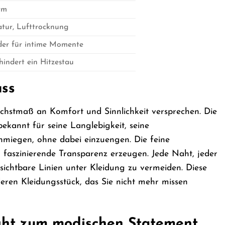
rm
tur, Lufttrocknung
oder für intime Momente
hindert ein Hitzestau
uss
öchstmaß an Komfort und Sinnlichkeit versprechen. Die
bekannt für seine Langlebigkeit, seine
chmiegen, ohne dabei einzuengen. Die feine
r faszinierende Transparenz erzeugen. Jede Naht, jeder
sichtbare Linien unter Kleidung zu vermeiden. Diese
ren Kleidungsstück, das Sie nicht mehr missen
light zum modischen Statement