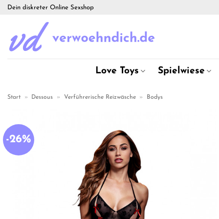
Zum
Dein diskreter Online Sexshop
Inhalt
springen
Love Toys
Spielwiese
Start
»
Dessous
»
Verführerische Reizwäsche
»
Bodys
-26%