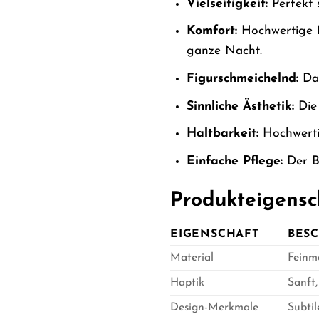
Vielseitigkeit:
Perfekt 
Komfort:
Hochwertige M
ganze Nacht.
Figurschmeichelnd:
Das
Sinnliche Ästhetik:
Die 
Haltbarkeit:
Hochwertig
Einfache Pflege:
Der Bo
Produkteigensc
EIGENSCHAFT
BES
Material
Feinm
Haptik
Sanft,
Design-Merkmale
Subtil