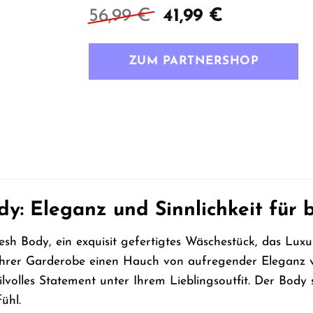
Ursprünglicher
Aktueller
56,99
€
41,99
€
Preis
Preis
war:
ist:
ZUM PARTNERSHOP
56,99 €
41,99 €.
dy: Eleganz und Sinnlichkeit fü
h Body, ein exquisit gefertigtes Wäschestück, das Luxus 
 Ihrer Garderobe einen Hauch von aufregender Eleganz v
ilvolles Statement unter Ihrem Lieblingsoutfit. Der Body 
ühl.