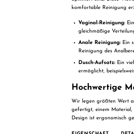
komfortable Reinigung erz
Vaginal-Reinigung:
Ein
gleichmäßige Verteilung
Anale Reinigung:
Ein s
Reinigung des Analberei
Dusch-Aufsatz:
Ein vie
ermöglicht, beispielswe
Hochwertige Ma
Wir legen größten Wert au
gefertigt, einem Material,
Design ist ergonomisch g
EIGENSCHAFT
DETA