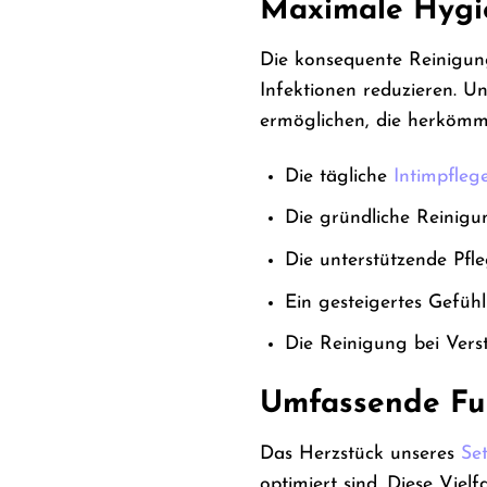
Maximale Hygie
Die konsequente Reinigung
Infektionen reduzieren. U
ermöglichen, die herkömmli
Die tägliche
Intimpfleg
Die gründliche Reinigu
Die unterstützende Pf
Ein gesteigertes Gefüh
Die Reinigung bei Vers
Umfassende Fun
Das Herzstück unseres
Set
optimiert sind. Diese Viel