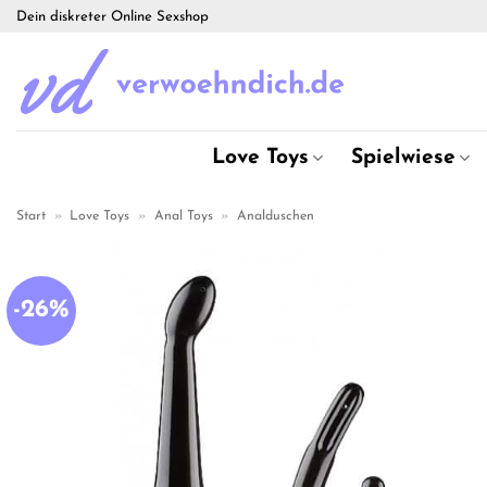
Zum
Dein diskreter Online Sexshop
Inhalt
springen
Love Toys
Spielwiese
Start
»
Love Toys
»
Anal Toys
»
Analduschen
-26%