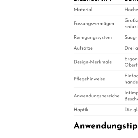
Material
Hochwe
Großzü
Fassungsvermögen
reduzi
Reinigungssystem
Saug-
Aufsätze
Drei 
Ergono
Design-Merkmale
Oberf
Einfac
Pflegehinweise
handel
Intimp
Anwendungsbereiche
Besch
Haptik
Die gl
Anwendungstipp