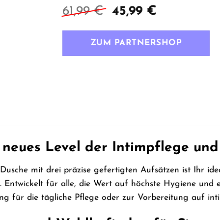
Ursprünglicher
Aktueller
61,99
€
45,99
€
Preis
Preis
war:
ist:
ZUM PARTNERSHOP
61,99 €
45,99 €.
n neues Level der Intimpflege un
usche mit drei präzise gefertigten Aufsätzen ist Ihr ide
 Entwickelt für alle, die Wert auf höchste Hygiene und ei
sung für die tägliche Pflege oder zur Vorbereitung auf i