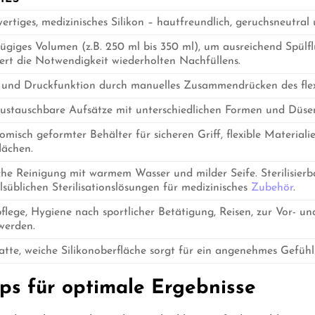
rtiges, medizinisches Silikon – hautfreundlich, geruchsneutral u
giges Volumen (z.B. 250 ml bis 350 ml), um ausreichend Spülfl
ert die Notwendigkeit wiederholten Nachfüllens.
 und Druckfunktion durch manuelles Zusammendrücken des flexib
austauschbare Aufsätze mit unterschiedlichen Formen und Düsen
misch geformter Behälter für sicheren Griff, flexible Material
lächen.
he Reinigung mit warmem Wasser und milder Seife. Sterilisierb
süblichen Sterilisationslösungen für medizinisches
Zubehör
.
flege, Hygiene nach sportlicher Betätigung, Reisen, zur Vor- u
werden.
atte, weiche Silikonoberfläche sorgt für ein angenehmes Gefühl
s für optimale Ergebnisse